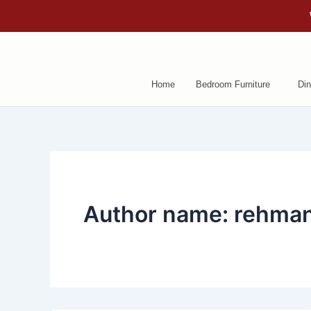
Skip
to
content
Home
Bedroom Furniture
Din
Author name: rehma