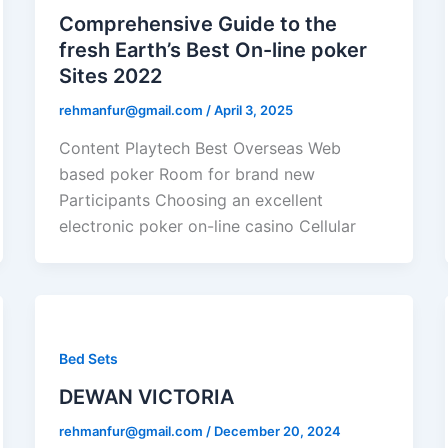
Comprehensive Guide to the
fresh Earth’s Best On-line poker
Sites 2022
rehmanfur@gmail.com
/
April 3, 2025
Content Playtech Best Overseas Web
based poker Room for brand new
Participants Choosing an excellent
electronic poker on-line casino Cellular
Bed Sets
DEWAN VICTORIA
rehmanfur@gmail.com
/
December 20, 2024