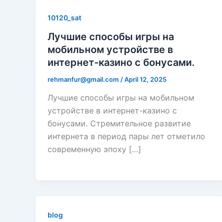
10120_sat
Лучшие способы игры на
мобильном устройстве в
интернет-казино с бонусами.
rehmanfur@gmail.com
/
April 12, 2025
Лучшие способы игры на мобильном
устройстве в интернет-казино с
бонусами. Стремительное развитие
интернета в период пары лет отметило
современную эпоху […]
blog