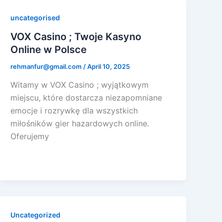
uncategorised
VOX Casino ; Twoje Kasyno
Online w Polsce
rehmanfur@gmail.com
/
April 10, 2025
Witamy w VOX Casino ; wyjątkowym
miejscu, które dostarcza niezapomniane
emocje i rozrywkę dla wszystkich
miłośników gier hazardowych online.
Oferujemy
Uncategorized