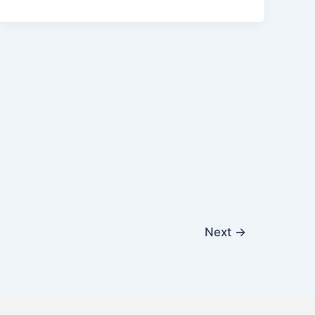
Next
→